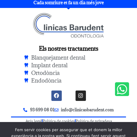
Cada somriure et fa un dia més jove
Els nostres tractaments
Blanquejament dental
Implant dental
Ortodòncia
Endodòncia
93 699 08 01
info@clinicasbarudent.com
Avís legal
Política de cookies
Política de privadesa
Fem servir cookies per assegurar que et donem la millor
experiència a la nostra web. Si continueu fent servir aquest