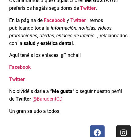
Os animamos a que hagáis clic en
ME GUSTA
o si
preferís os hagáis seguidores de
Twitter
.
En la página de
Facebook
y
Twitter
iremos
publicando toda la
información, noticias, videos,
promociones, ofertas, enlaces de interés…,
relacionados
con la
salud
y
estética dental
.
Aquí tenéis los enlaces. ¡¡Pincha!!
Facebook
Twitter
No olvidéis darle a “
Me gusta
” o seguir nuestro perfil
de
Twitter
@
BarudentCD
Un gran saludo a todos.