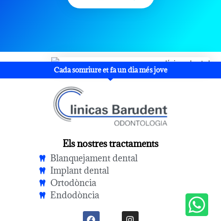
Cada somriure et fa un dia més jove
Els nostres tractaments
Blanquejament dental
Implant dental
Ortodòncia
Endodòncia