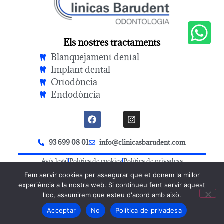
Els nostres tractaments
Blanquejament dental
Implant dental
Ortodòncia
Endodòncia
93 699 08 01
info@clinicasbarudent.com
Avís legal
Política de cookies
Política de privadesa
Fem servir cookies per assegurar que et donem la millor
experiència a la nostra web. Si continueu fent servir aquest
lloc, assumirem que esteu d'acord amb això.
Acceptar
No
Política de privadesa