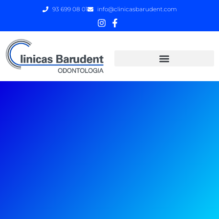
93 699 08 01
info@clinicasbarudent.com